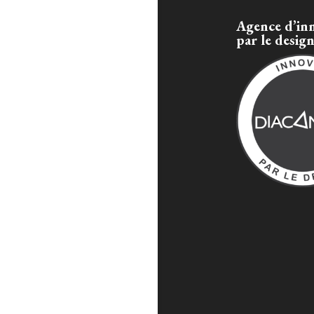
Agence d’in
par le desig