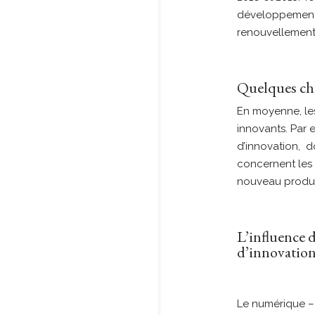
développement s
renouvellement
Quelques chi
En moyenne, les
innovants. Par
d’innovation, 
concernent les m
nouveau produi
L’influence d
d’innovatio
Le numérique – 