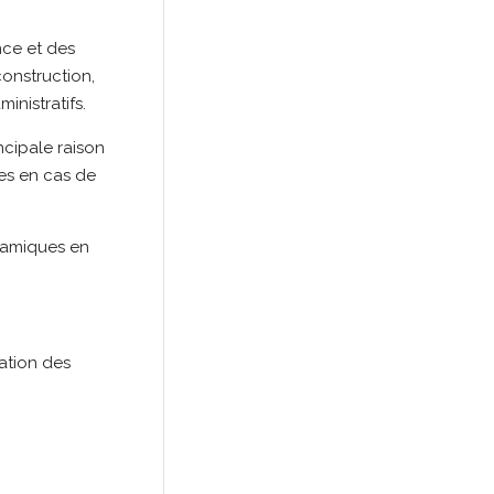
nce et des
onstruction,
inistratifs.
ncipale raison
es en cas de
namiques en
tation des