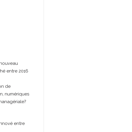
 nouveau
ché entre 2016
ion de
on, numériques
 managériale?
innové entre