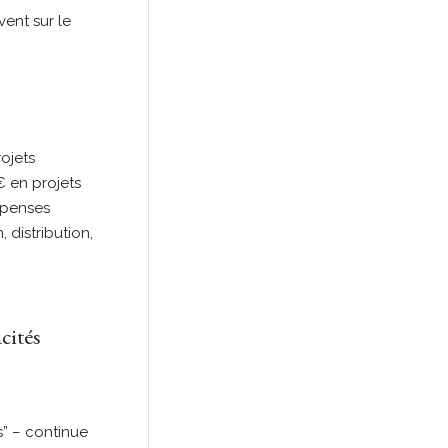
ent sur le
ojets
 en projets
épenses
 distribution,
acités
s” – continue