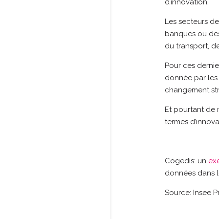
d’innovation.
Les secteurs de 
banques ou des 
du transport, de
Pour ces dernier
donnée par les 
changement str
Et pourtant de
termes d’innova
Cogedis: un
ex
données dans les
Source: Insee P