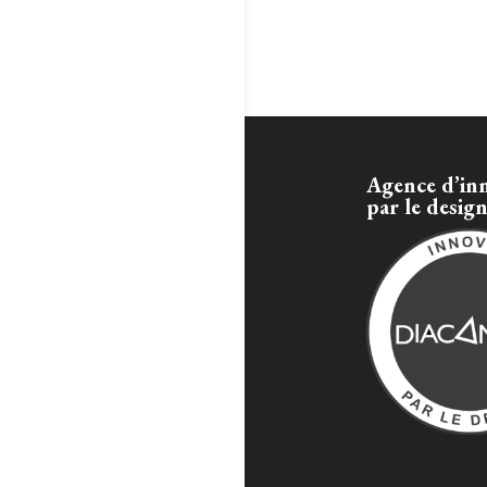
Agence d’in
par le desig