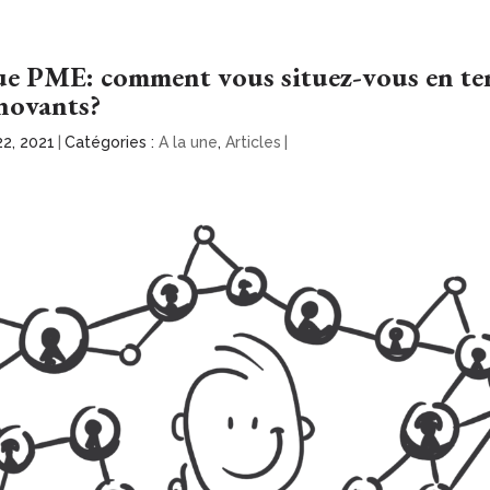
ue PME: comment vous situez-vous en te
nnovants?
22, 2021
|
Catégories :
A la une
,
Articles
|