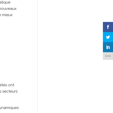
atique
s nouveaux
de mieux
étés ont
s secteurs
dynamiques