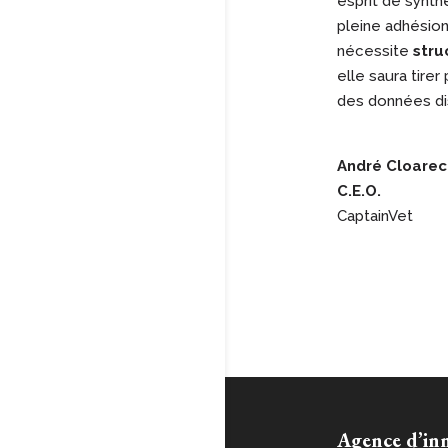
esprit de synth
pleine adhésion
nécessite
stru
elle saura tire
des données dis
André Cloarec
C.E.O.
CaptainVet
Agence d’in