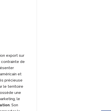
ion export sur
e contrainte de
résenter
 américain et
rès précieuse
 le territoire
e possède une
rketing, le
cation
. Son