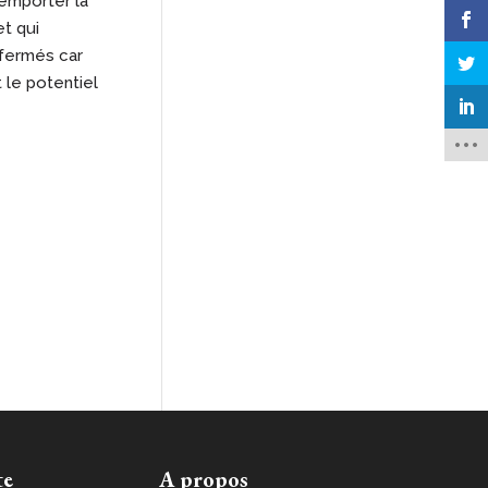
’emporter la
et qui
 fermés car
 le potentiel
te
A propos