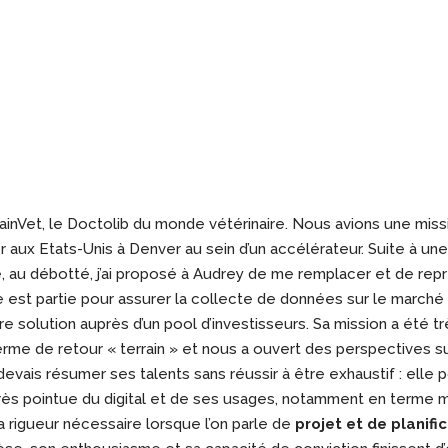
tainVet, le Doctolib du monde vétérinaire. Nous avions une miss
r aux Etats-Unis à Denver au sein d’un accélérateur. Suite à un
, au débotté, j’ai proposé à Audrey de me remplacer et de rep
le est partie pour assurer la collecte de données sur le marché
e solution auprès d’un pool d’investisseurs. Sa mission a été t
rme de retour « terrain » et nous a ouvert des perspectives sur
e devais résumer ses talents sans réussir à être exhaustif : ell
ès pointue du digital et de ses usages, notamment en terme ma
a rigueur nécessaire lorsque l’on parle de
projet et de planifi