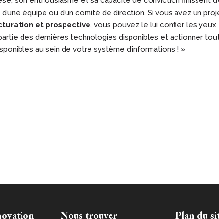
èse, son enthousiasme et sa capacité de conviction finissent d
 d’une équipe ou d’un comité de direction. Si vous avez un proj
cturation et prospective
, vous pouvez le lui confier les yeux
r partie des dernières technologies disponibles et actionner tout
ponibles au sein de votre système d’informations ! »
novation
Nous trouver
Plan du si